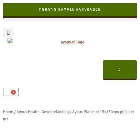
Ga
GRATIS SAMPLE AANVRAGEN
naar
de
inhoud
✓ Veilig online bestellen &
0
Winkelwagen
✓ Snelle levering binnen NL & BE
✓ A-kwaliteit, scherpe prijzen
betalen
Home
/
Ayous Houten Gevelbekleding
/ Ayous Planchet 15x130mm prijs per
m1