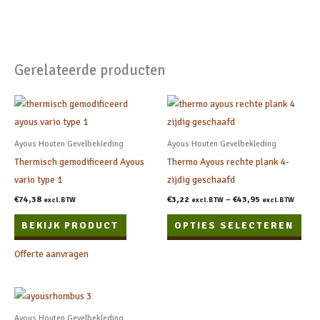
Gerelateerde producten
Dit
prod
heef
Ayous Houten Gevelbekleding
Ayous Houten Gevelbekleding
meer
Thermisch gemodificeerd Ayous
Thermo Ayous rechte plank 4-
varia
vario type 1
zijdig geschaafd
Dez
€
74,38
€
3,22
–
€
43,95
excl.BTW
excl.BTW
excl.BTW
opti
BEKIJK PRODUCT
OPTIES SELECTEREN
kan
geko
Offerte aanvragen
wor
op
de
prod
Ayous Houten Gevelbekleding