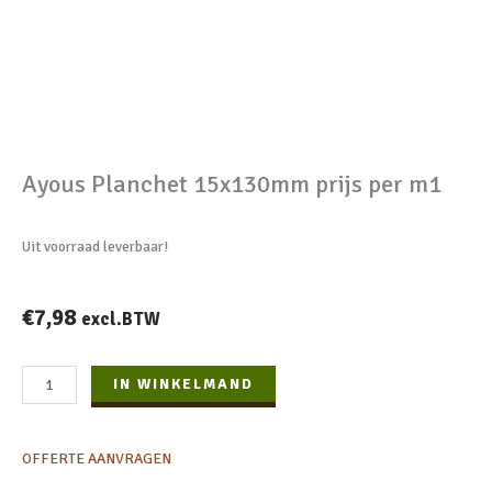
Ayous Planchet 15x130mm prijs per m1
Uit voorraad leverbaar!
€
7,98
excl.BTW
Ayous
IN WINKELMAND
Planchet
15x130mm
OFFERTE AANVRAGEN
prijs
per