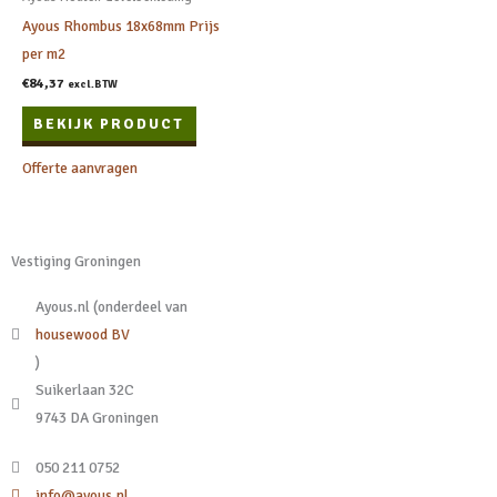
Ayous Rhombus 18x68mm Prijs
per m2
€
84,37
excl.BTW
BEKIJK PRODUCT
Offerte aanvragen
Vestiging Groningen
Ayous.nl (onderdeel van
housewood BV
)
Suikerlaan 32C
9743 DA Groningen
050 211 0752
info@ayous.nl