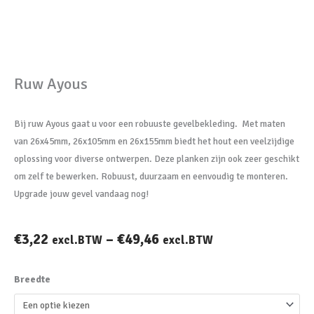
Ruw Ayous
Bij ruw Ayous gaat u voor een robuuste gevelbekleding. Met maten
van 26x45mm, 26x105mm en 26x155mm biedt het hout een veelzijdige
oplossing voor diverse ontwerpen. Deze planken zijn ook zeer geschikt
om zelf te bewerken. Robuust, duurzaam en eenvoudig te monteren.
Upgrade jouw gevel vandaag nog!
€
3,22
–
€
49,46
excl.BTW
excl.BTW
Ruw
Breedte
Ayous
aantal