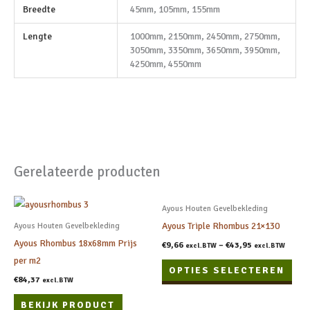
Breedte
45mm, 105mm, 155mm
Lengte
1000mm, 2150mm, 2450mm, 2750mm,
3050mm, 3350mm, 3650mm, 3950mm,
4250mm, 4550mm
Gerelateerde producten
Dit
Ayous Houten Gevelbekleding
prod
Ayous Triple Rhombus 21×130
Ayous Houten Gevelbekleding
heef
Ayous Rhombus 18x68mm Prijs
€
9,66
–
€
43,95
excl.BTW
excl.BTW
meer
per m2
OPTIES SELECTEREN
varia
€
84,37
excl.BTW
Dez
BEKIJK PRODUCT
opti