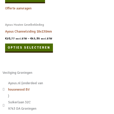
kan
Offerte aanvragen
geko
wor
Dit
op
Ayous Houten Gevelbekleding
product
de
Ayous Channelsiding 18x130mm
heeft
prod
€
20,77
–
€
43,95
excl.BTW
excl.BTW
meerdere
OPTIES SELECTEREN
variaties.
Deze
optie
kan
Vestiging Groningen
gekozen
worden
Ayous.nl (onderdeel van
op
housewood BV
de
)
productpagina
Suikerlaan 32C
9743 DA Groningen