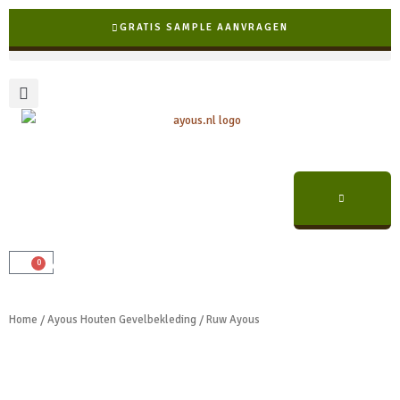
Ga
GRATIS SAMPLE AANVRAGEN
naar
de
inhoud
✓ Veilig online bestellen &
0
Winkelwagen
✓ Snelle levering binnen NL & BE
✓ A-kwaliteit, scherpe prijzen
betalen
Home
/
Ayous Houten Gevelbekleding
/ Ruw Ayous