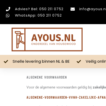
Ga
Advies? Bel: 050 211 0752
info@ayous.n
naar
WhatsApp: 050 211 0752
de
inhoud
Snelle levering binnen NL & BE
Veilig onl
Algemene voorwaarden
Voor de algemene voorwaarden geldig bij
zakelij
Algemene-Voorwaarden-VVNH-zakelijke-afn