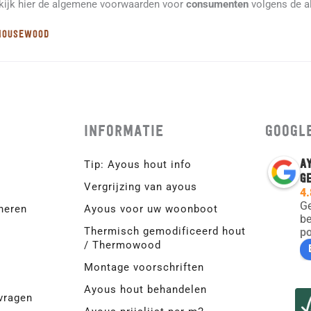
kijk hier de algemene voorwaarden voor
consumenten
volgens de a
Housewood
Informatie
Googl
A
Tip: Ayous hout info
G
Vergrijzing van ayous
4.
G
neren
Ayous voor uw woonboot
be
Thermisch gemodificeerd hout
p
/ Thermowood
Montage voorschriften
Ayous hout behandelen
vragen