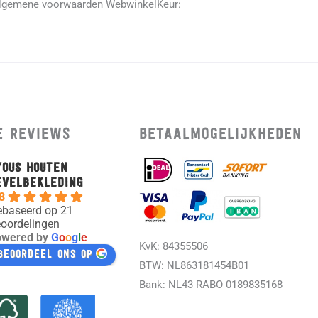
lgemene voorwaarden WebwinkelKeur:
e reviews
Betaalmogelijkheden
yous Houten
evelbekleding
8
ebaseerd op 21
oordelingen
owered by
G
o
o
g
l
e
KvK:
84355506
beoordeel ons op
BTW: NL863181454B01
Bank: NL43 RABO 0189835168