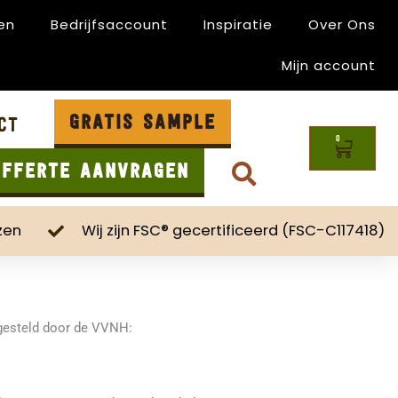
en
Bedrijfsaccount
Inspiratie
Over Ons
Mijn account
GRATIS SAMPLE
ct
0
Winke
OFFERTE AANVRAGEN
zen
Wij zijn FSC® gecertificeerd (FSC-C117418)
pgesteld door de VVNH: