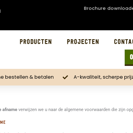
Brochure download
l
Producten
Projecten
Conta
ine bestellen & betalen
A-kwaliteit, scherpe prij
ke afname
verwijzen we u naar de algemene voorwaarden die zijn o
ame