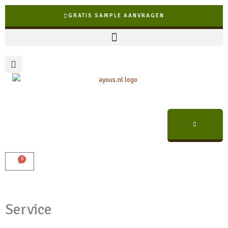
Ga
GRATIS SAMPLE AANVRAGEN
naar
de
inhoud
0
Winkelwagen
✓ Snelle levering binnen NL & BE
Service