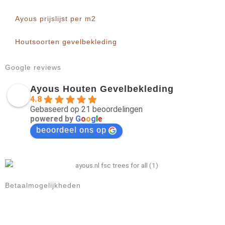
Ayous prijslijst per m2
Houtsoorten gevelbekleding
Google reviews
Ayous Houten Gevelbekleding
4.8
Gebaseerd op 21 beoordelingen
powered by
G
o
o
g
l
e
beoordeel ons op
Betaalmogelijkheden