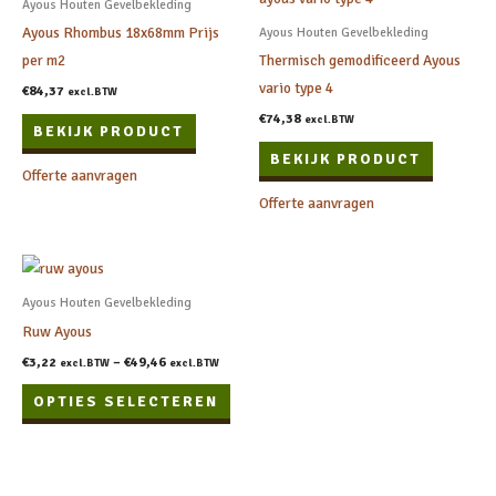
Ayous Houten Gevelbekleding
Ayous Rhombus 18x68mm Prijs
Ayous Houten Gevelbekleding
per m2
Thermisch gemodificeerd Ayous
vario type 4
€
84,37
excl.BTW
€
74,38
excl.BTW
BEKIJK PRODUCT
BEKIJK PRODUCT
Offerte aanvragen
Offerte aanvragen
Dit
product
Ayous Houten Gevelbekleding
heeft
Ruw Ayous
meerdere
€
3,22
–
€
49,46
excl.BTW
excl.BTW
variaties.
OPTIES SELECTEREN
Deze
optie
kan
gekozen