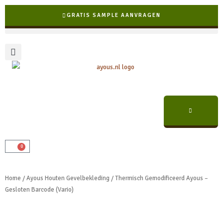
Ga
GRATIS SAMPLE AANVRAGEN
naar
de
inhoud
0
Winkelwagen
✓ Snelle levering binnen NL & BE
Home
/
Ayous Houten Gevelbekleding
/ Thermisch Gemodificeerd Ayous –
Gesloten Barcode (Vario)