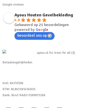
Google reviews
Ayous Houten Gevelbekleding
4.8
Gebaseerd op 21 beoordelingen
powered by
G
o
o
g
l
e
beoordeel ons op
Betaalmogelijkheden
KvK:
84355506
BTW: NL863181454B01
Bank: NL43 RABO 0189835168