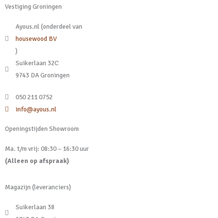
Vestiging Groningen
worden
op
Ayous.nl (onderdeel van
de
housewood BV
productpagina
)
Suikerlaan 32C
9743 DA Groningen
050 211 0752
info@ayous.nl
Openingstijden Showroom
Ma. t/m vrij: 08:30 – 16:30 uur
(Alleen op afspraak)
Magazijn (leveranciers)
Suikerlaan 38