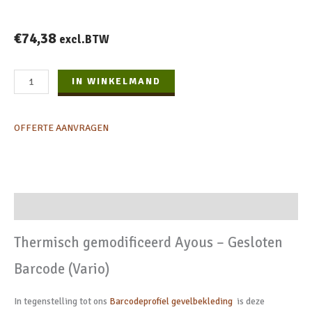
€
74,38
excl.BTW
Thermisch
IN WINKELMAND
Gemodificeerd
Ayous
OFFERTE AANVRAGEN
-
Gesloten
Barcode
(Vario)
aantal
Beschrijving
Thermisch gemodificeerd Ayous – Gesloten
Barcode (Vario)
In tegenstelling tot ons
Barcodeprofiel gevelbekleding
is deze