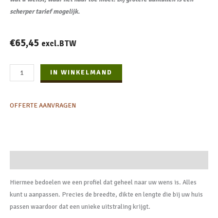
scherper tarief mogelijk.
€
65,45
excl.BTW
Ayous
IN WINKELMAND
Barcodeprofiel
per
OFFERTE AANVRAGEN
m2
aantal
Beschrijving
Hiermee bedoelen we een profiel dat geheel naar uw wens is. Alles
kunt u aanpassen. Precies de breedte, dikte en lengte die bij uw huis
passen waardoor dat een unieke uitstraling krijgt.