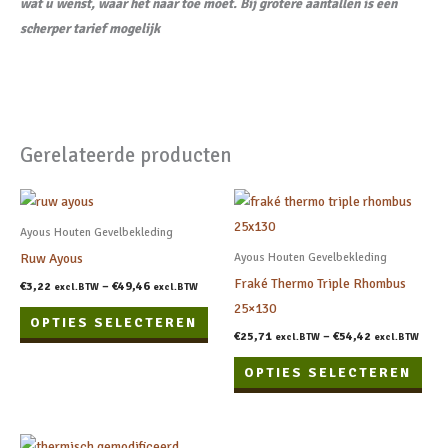
wat u wenst, waar het naar toe moet. Bij grotere aantallen is een
scherper tarief mogelijk
Gerelateerde producten
Dit
Dit
product
prod
Ayous Houten Gevelbekleding
heeft
heef
Ruw Ayous
Ayous Houten Gevelbekleding
meerdere
meer
Fraké Thermo Triple Rhombus
€
3,22
–
€
49,46
excl.BTW
excl.BTW
variaties.
varia
25×130
OPTIES SELECTEREN
Deze
Dez
€
25,71
–
€
54,42
excl.BTW
excl.BTW
optie
opti
OPTIES SELECTEREN
kan
kan
gekozen
geko
worden
wor