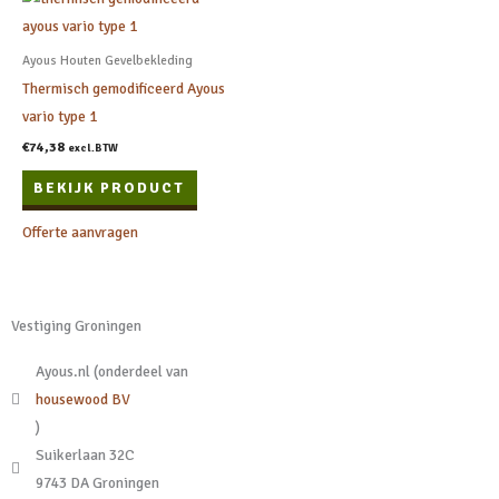
op
op
de
de
productpagina
prod
Ayous Houten Gevelbekleding
Thermisch gemodificeerd Ayous
vario type 1
€
74,38
excl.BTW
BEKIJK PRODUCT
Offerte aanvragen
Vestiging Groningen
Ayous.nl (onderdeel van
housewood BV
)
Suikerlaan 32C
9743 DA Groningen