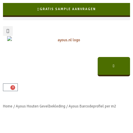
Ga
GRATIS SAMPLE AANVRAGEN
naar
de
inhoud
0
Winkelwagen
✓ Snelle levering binnen NL & BE
Home
/
Ayous Houten Gevelbekleding
/ Ayous Barcodeprofiel per m2