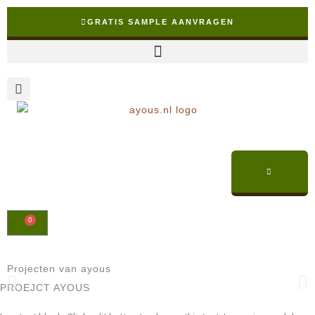
Ga
GRATIS SAMPLE AANVRAGEN
naar
de
inhoud
0
Winkelwagen
✓ Snelle levering binnen NL & BE
Projecten van ayous
PROEJCT AYOUS