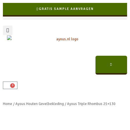
Ga
GRATIS SAMPLE AANVRAGEN
naar
de
inhoud
0
Winkelwagen
✓ Snelle levering binnen NL & BE
Home
/
Ayous Houten Gevelbekleding
/ Ayous Triple Rhombus 21×130