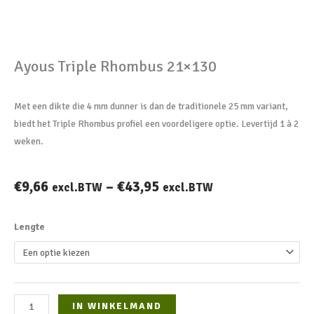
Ayous Triple Rhombus 21×130
Met een dikte die 4 mm dunner is dan de traditionele 25 mm variant,
biedt het Triple Rhombus profiel een voordeligere optie. Levertijd 1 à 2
weken.
€
9,66
–
€
43,95
excl.BTW
excl.BTW
Ayous
Lengte
Triple
Rhombus
21x130
aantal
IN WINKELMAND