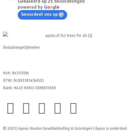
Gebaseerd op 21 beoordelingen
powered by
G
o
o
g
l
e
beoordeel ons op
Betaalmogelijkheden
KvK:
84355506
BTW: NL863181454B01
Bank: NL43 RABO 0189835168
L
I
F
P
Y
i
n
a
i
o
© 2025 | Ayous Houten Gevelbekleding in Groningen | Ayous is onderdeel