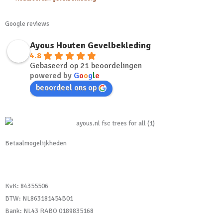
Google reviews
Ayous Houten Gevelbekleding
4.8
Gebaseerd op 21 beoordelingen
powered by
G
o
o
g
l
e
beoordeel ons op
Betaalmogelijkheden
KvK:
84355506
BTW: NL863181454B01
Bank: NL43 RABO 0189835168