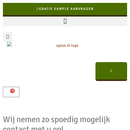
Ga
GRATIS SAMPLE AANVRAGEN
naar
de
inhoud
0
Winkelwagen
✓ Snelle levering binnen NL & BE
Wij nemen zo spoedig mogelijk
contact met u op!