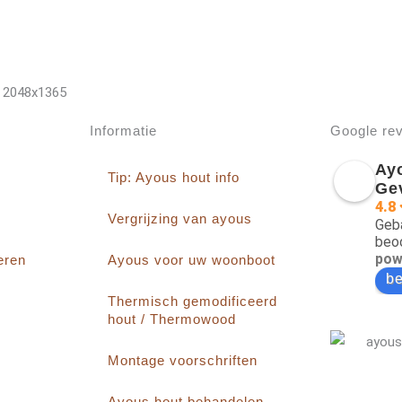
Informatie
Google re
Ay
Tip: Ayous hout info
Ge
4.8
Vergrijzing van ayous
Geb
beo
pow
eren
Ayous voor uw woonboot
be
Thermisch gemodificeerd
hout / Thermowood
Montage voorschriften
Ayous hout behandelen