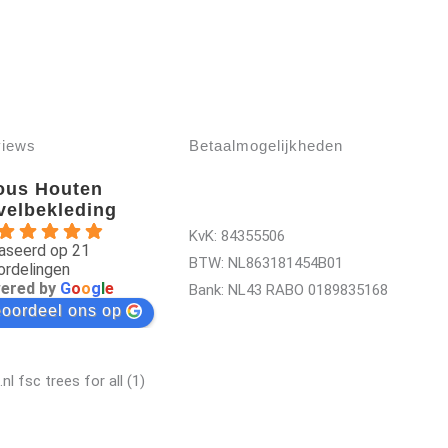
views
Betaalmogelijkheden
ous Houten
velbekleding
KvK:
84355506
aseerd op 21
BTW: NL863181454B01
ordelingen
ered by
G
o
o
g
l
e
Bank: NL43 RABO 0189835168
oordeel ons op