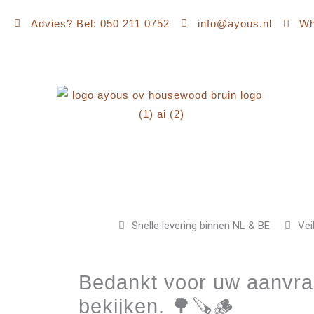
Ga
Advies? Bel: 050 211 0752
info@ayous.nl
Wh
naar
de
inhoud
Snelle levering binnen NL & BE
Vei
Bedankt voor uw aanvraa
bekijken. 🌳🪚🪵